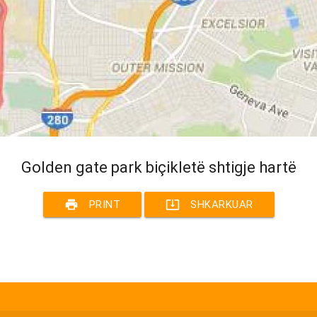
Golden gate park biçikletë shtigje hartë
print
system_update_alt
PRINT
SHKARKUAR