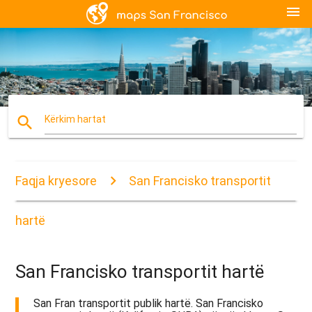
menu
search
Kërkim hartat
Faqja kryesore
San Francisko transportit
hartë
San Francisko transportit hartë
San Fran transportit publik hartë. San Francisko