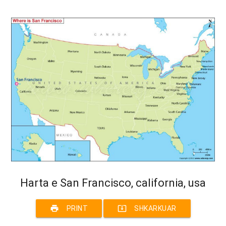
Harta e San Francisco, california, usa
print
system_update_alt
PRINT
SHKARKUAR