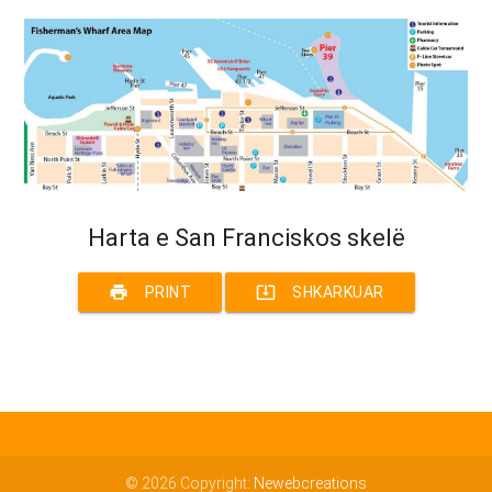
Harta e San Franciskos skelë
print
system_update_alt
PRINT
SHKARKUAR
© 2026 Copyright:
Newebcreations