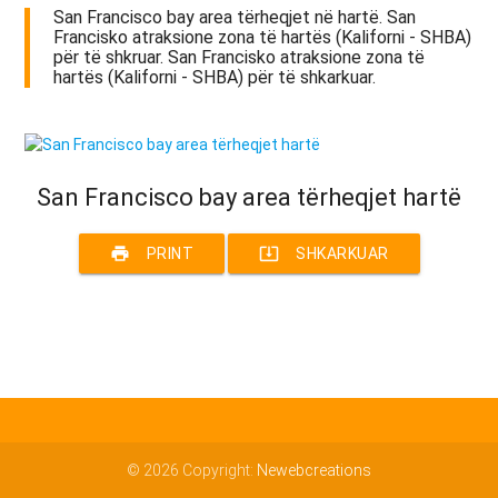
San Francisco bay area tërheqjet në hartë. San
Francisko atraksione zona të hartës (Kaliforni - SHBA)
për të shkruar. San Francisko atraksione zona të
hartës (Kaliforni - SHBA) për të shkarkuar.
San Francisco bay area tërheqjet hartë
print
system_update_alt
PRINT
SHKARKUAR
© 2026 Copyright:
Newebcreations