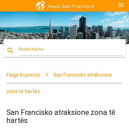
menu
search
Kërkim hartat
Faqja kryesore
San Francisko atraksione
zona të hartës
San Francisko atraksione zona të
hartës