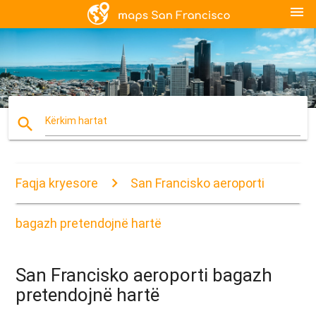
menu
search
Kërkim hartat
Faqja kryesore
San Francisko aeroporti
bagazh pretendojnë hartë
San Francisko aeroporti bagazh
pretendojnë hartë