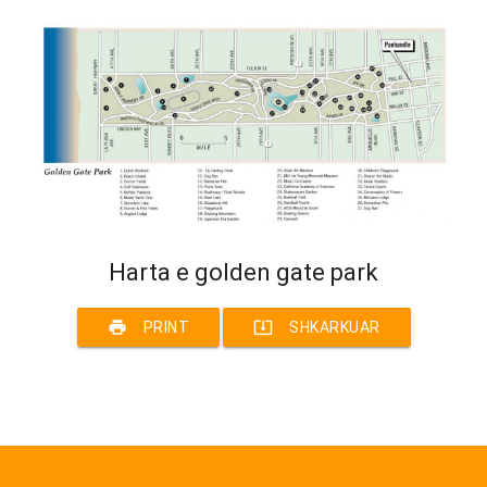
Harta e golden gate park
print
system_update_alt
PRINT
SHKARKUAR